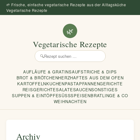
🌱 Frische, einfache vegetarische Rezepte aus der Alltagsküche
Vegetarische Rezepte
🌿
Vegetarische Rezepte
🔍
Rezept
suchen
AUFLÄUFE & GRATINS
AUFSTRICHE & DIPS
BROT & BRÖTCHEN
HERZHAFTES AUS DEM OFEN
KARTOFFELN
KUCHEN
PASTA
PFANNENGERICHTE
REISGERICHTE
SALATE
SAUCEN
SONSTIGES
SUPPEN & EINTÖPFE
SÜSSSPEISEN
BRATLINGE & CO
WEIHNACHTEN
Archiv