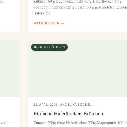
n 1
Zutaten: 60 g Buchweizenmehl 60 g Haferflocken 50 g
Sonnenblumenkerne 25 g Sesam 30 g geschroteter Leins
Haferkleie
WEITERLESEN →
BROT & BRÖTCHEN
22. APRIL 2024 · ANGELIKA SOCKEL
Einfache Haferflocken-Brötchen
lver 1
Zutaten: 250g feine Haferflocken 250g Magerquark 100 m