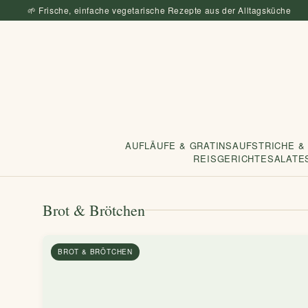
🌱 Frische, einfache vegetarische Rezepte aus der Alltagsküche
AUFLÄUFE & GRATINS
AUFSTRICHE &
REISGERICHTE
SALATE
Brot & Brötchen
BROT & BRÖTCHEN