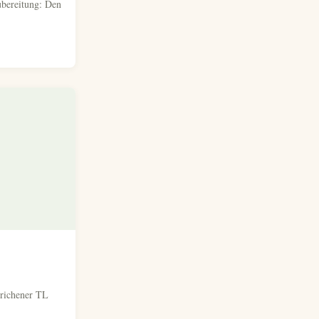
ubereitung: Den
trichener TL