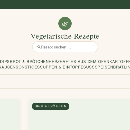
🌿
Vegetarische Rezepte
🔍
Rezept
suchen
 DIPS
BROT & BRÖTCHEN
HERZHAFTES AUS DEM OFEN
KARTOFF
SAUCEN
SONSTIGES
SUPPEN & EINTÖPFE
SÜSSSPEISEN
BRATLI
BROT & BRÖTCHEN