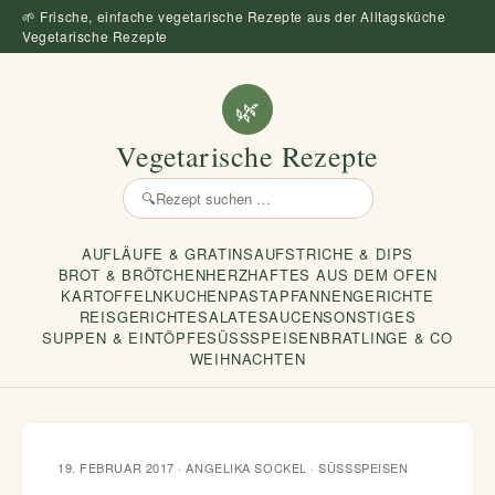
🌱 Frische, einfache vegetarische Rezepte aus der Alltagsküche
Vegetarische Rezepte
🌿
Vegetarische Rezepte
🔍
Rezept
suchen
AUFLÄUFE & GRATINS
AUFSTRICHE & DIPS
BROT & BRÖTCHEN
HERZHAFTES AUS DEM OFEN
KARTOFFELN
KUCHEN
PASTA
PFANNENGERICHTE
REISGERICHTE
SALATE
SAUCEN
SONSTIGES
SUPPEN & EINTÖPFE
SÜSSSPEISEN
BRATLINGE & CO
WEIHNACHTEN
19. FEBRUAR 2017 · ANGELIKA SOCKEL ·
SÜSSSPEISEN