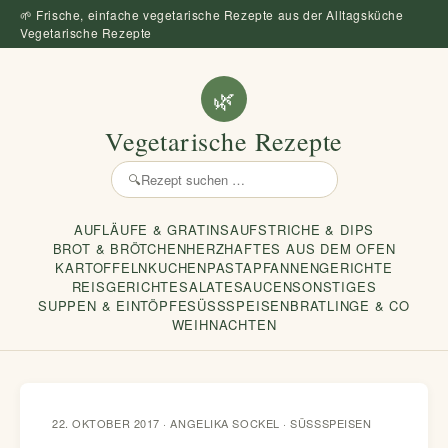
🌱 Frische, einfache vegetarische Rezepte aus der Alltagsküche
Vegetarische Rezepte
🌿
Vegetarische Rezepte
🔍
Rezept
suchen
AUFLÄUFE & GRATINS
AUFSTRICHE & DIPS
BROT & BRÖTCHEN
HERZHAFTES AUS DEM OFEN
KARTOFFELN
KUCHEN
PASTA
PFANNENGERICHTE
REISGERICHTE
SALATE
SAUCEN
SONSTIGES
SUPPEN & EINTÖPFE
SÜSSSPEISEN
BRATLINGE & CO
WEIHNACHTEN
22. OKTOBER 2017 · ANGELIKA SOCKEL ·
SÜSSSPEISEN