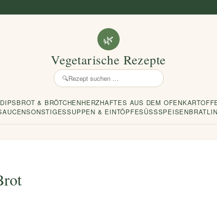
🌿
Vegetarische Rezepte
🔍
Rezept
suchen
 DIPS
BROT & BRÖTCHEN
HERZHAFTES AUS DEM OFEN
KARTOFF
SAUCEN
SONSTIGES
SUPPEN & EINTÖPFE
SÜSSSPEISEN
BRATLI
Brot