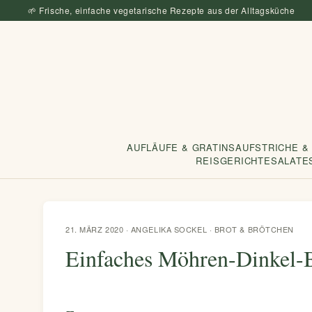
🌱 Frische, einfache vegetarische Rezepte aus der Alltagsküche
AUFLÄUFE & GRATINS
AUFSTRICHE &
REISGERICHTE
SALATE
21. MÄRZ 2020 · ANGELIKA SOCKEL ·
BROT & BRÖTCHEN
Einfaches Möhren-Dinkel-