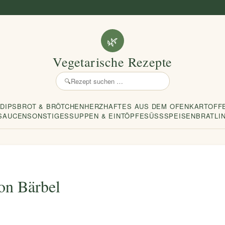
🌿
Vegetarische Rezepte
🔍
Rezept
suchen
 DIPS
BROT & BRÖTCHEN
HERZHAFTES AUS DEM OFEN
KARTOFF
SAUCEN
SONSTIGES
SUPPEN & EINTÖPFE
SÜSSSPEISEN
BRATLI
on Bärbel