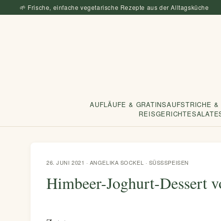
🌱 Frische, einfache vegetarische Rezepte aus der Alltagsküche
AUFLÄUFE & GRATINS
AUFSTRICHE &
REISGERICHTE
SALATE
26. JUNI 2021 · ANGELIKA SOCKEL ·
SÜSSSPEISEN
Himbeer-Joghurt-Dessert v