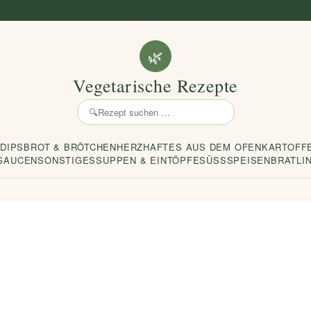
🌿
Vegetarische Rezepte
🔍
Rezept
suchen
 DIPS
BROT & BRÖTCHEN
HERZHAFTES AUS DEM OFEN
KARTOFF
SAUCEN
SONSTIGES
SUPPEN & EINTÖPFE
SÜSSSPEISEN
BRATLI