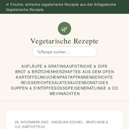
🌱 Frische, einfache vegetarische Rezepte aus der Alltagsküche
Vegetarische Rezepte
🌿
Vegetarische Rezepte
🔍
Rezept
suchen
AUFLÄUFE & GRATINS
AUFSTRICHE & DIPS
BROT & BRÖTCHEN
HERZHAFTES AUS DEM OFEN
KARTOFFELN
KUCHEN
PASTA
PFANNENGERICHTE
REISGERICHTE
SALATE
SAUCEN
SONSTIGES
SUPPEN & EINTÖPFE
SÜSSSPEISEN
BRATLINGE & CO
WEIHNACHTEN
26. NOVEMBER 2023 · ANGELIKA SOCKEL ·
BRATLINGE &
CO
,
KARTOFFELN