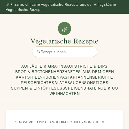
🌱 Frische, einfache vegetarische Rezepte aus der Alltagsküche
Vegetarische Rezepte
🌿
Vegetarische Rezepte
🔍
Rezept
suchen
AUFLÄUFE & GRATINS
AUFSTRICHE & DIPS
BROT & BRÖTCHEN
HERZHAFTES AUS DEM OFEN
KARTOFFELN
KUCHEN
PASTA
PFANNENGERICHTE
REISGERICHTE
SALATE
SAUCEN
SONSTIGES
SUPPEN & EINTÖPFE
SÜSSSPEISEN
BRATLINGE & CO
WEIHNACHTEN
1. NOVEMBER 2014 · ANGELIKA SOCKEL ·
SONSTIGES