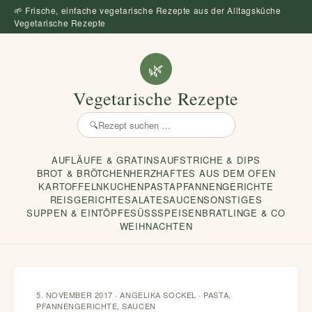
🌱 Frische, einfache vegetarische Rezepte aus der Alltagsküche
Vegetarische Rezepte
🌿
Vegetarische Rezepte
🔍
Rezept
suchen
AUFLÄUFE & GRATINS
AUFSTRICHE & DIPS
BROT & BRÖTCHEN
HERZHAFTES AUS DEM OFEN
KARTOFFELN
KUCHEN
PASTA
PFANNENGERICHTE
REISGERICHTE
SALATE
SAUCEN
SONSTIGES
SUPPEN & EINTÖPFE
SÜSSSPEISEN
BRATLINGE & CO
WEIHNACHTEN
5. NOVEMBER 2017 · ANGELIKA SOCKEL ·
PASTA
,
PFANNENGERICHTE
,
SAUCEN