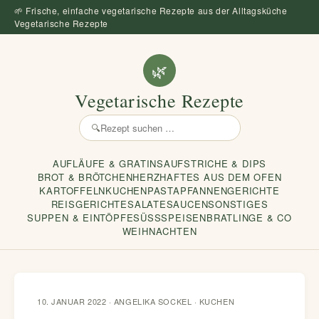
🌱 Frische, einfache vegetarische Rezepte aus der Alltagsküche
Vegetarische Rezepte
🌿
Vegetarische Rezepte
🔍
Rezept
suchen
AUFLÄUFE & GRATINS
AUFSTRICHE & DIPS
BROT & BRÖTCHEN
HERZHAFTES AUS DEM OFEN
KARTOFFELN
KUCHEN
PASTA
PFANNENGERICHTE
REISGERICHTE
SALATE
SAUCEN
SONSTIGES
SUPPEN & EINTÖPFE
SÜSSSPEISEN
BRATLINGE & CO
WEIHNACHTEN
10. JANUAR 2022 · ANGELIKA SOCKEL ·
KUCHEN