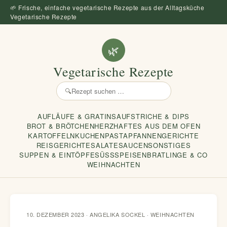
🌱 Frische, einfache vegetarische Rezepte aus der Alltagsküche
Vegetarische Rezepte
🌿
Vegetarische Rezepte
🔍
Rezept
suchen
AUFLÄUFE & GRATINS
AUFSTRICHE & DIPS
BROT & BRÖTCHEN
HERZHAFTES AUS DEM OFEN
KARTOFFELN
KUCHEN
PASTA
PFANNENGERICHTE
REISGERICHTE
SALATE
SAUCEN
SONSTIGES
SUPPEN & EINTÖPFE
SÜSSSPEISEN
BRATLINGE & CO
WEIHNACHTEN
10. DEZEMBER 2023 · ANGELIKA SOCKEL ·
WEIHNACHTEN