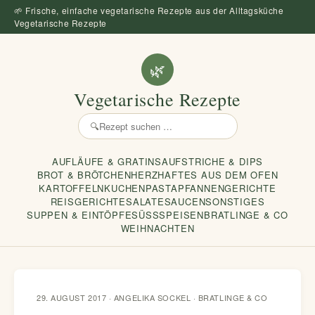
🌱 Frische, einfache vegetarische Rezepte aus der Alltagsküche
Vegetarische Rezepte
🌿
Vegetarische Rezepte
🔍
Rezept
suchen
AUFLÄUFE & GRATINS
AUFSTRICHE & DIPS
BROT & BRÖTCHEN
HERZHAFTES AUS DEM OFEN
KARTOFFELN
KUCHEN
PASTA
PFANNENGERICHTE
REISGERICHTE
SALATE
SAUCEN
SONSTIGES
SUPPEN & EINTÖPFE
SÜSSSPEISEN
BRATLINGE & CO
WEIHNACHTEN
29. AUGUST 2017 · ANGELIKA SOCKEL ·
BRATLINGE & CO