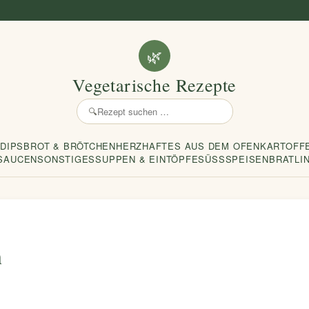
🌿
Vegetarische Rezepte
🔍
Rezept
suchen
 DIPS
BROT & BRÖTCHEN
HERZHAFTES AUS DEM OFEN
KARTOFF
SAUCEN
SONSTIGES
SUPPEN & EINTÖPFE
SÜSSSPEISEN
BRATLI
n