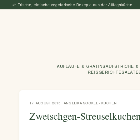
🌱 Frische, einfache vegetarische Rezepte aus der Alltagsküche
AUFLÄUFE & GRATINS
AUFSTRICHE &
REISGERICHTE
SALATE
17. AUGUST 2015 · ANGELIKA SOCKEL ·
KUCHEN
Zwetschgen-Streuselkuche