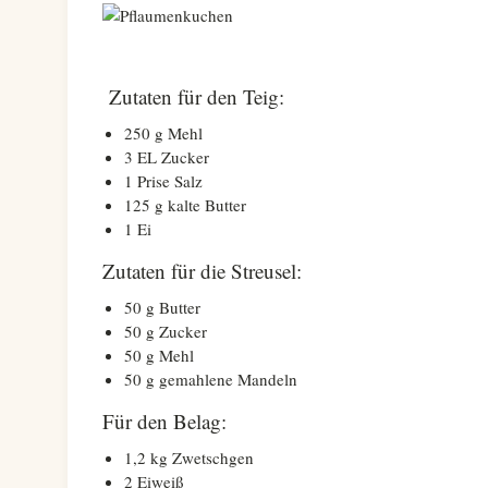
Zutaten für den Teig:
250 g Mehl
3 EL Zucker
1 Prise Salz
125 g kalte Butter
1 Ei
Zutaten für die Streusel:
50 g Butter
50 g Zucker
50 g Mehl
50 g gemahlene Mandeln
Für den Belag:
1,2 kg Zwetschgen
2 Eiweiß